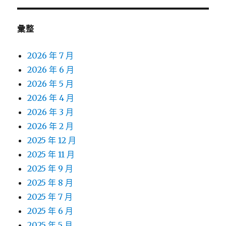
彙整
2026 年 7 月
2026 年 6 月
2026 年 5 月
2026 年 4 月
2026 年 3 月
2026 年 2 月
2025 年 12 月
2025 年 11 月
2025 年 9 月
2025 年 8 月
2025 年 7 月
2025 年 6 月
2025 年 5 月