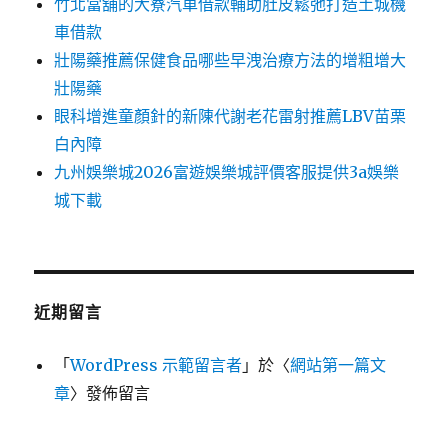
竹北當舖的大寮汽車借款輔助肚皮鬆弛打造土城機
車借款
壯陽藥推薦保健食品哪些早洩治療方法的增粗增大
壯陽藥
眼科增進童顏針的新陳代謝老花雷射推薦LBV苗栗
白內障
九州娛樂城2026富遊娛樂城評價客服提供3a娛樂
城下載
近期留言
「
WordPress 示範留言者
」於〈
網站第一篇文
章
〉發佈留言