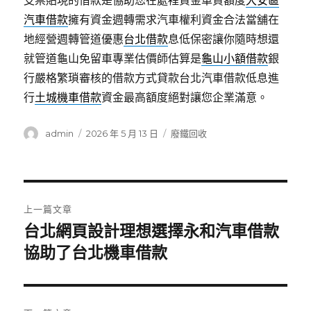
支票貼現的借款是協助您在處裡資金車貸額度
大安區
汽車借款
擁有資金週轉需求汽車權利資金合法當舖在
地經營週轉管道優惠
台北借款
息低保密讓你隨時想還
就管道龜山免留車專業估價師估算是
龜山小額借款
銀
行嚴格繁瑣審核的借款方式貸款台北汽車借款低息進
行
土城機車借款
資金最高額度絕對讓您企業滿意。
作
發
分
admin
2026 年 5 月 13 日
廢鐵回收
者
佈
類
日
期:
文
上一篇文章
章
台北網頁設計理想選擇永和汽車借款
上
一
協助了台北機車借款
導
篇
覽
文
章: