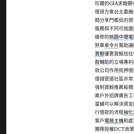
珍藏的GIA求婚
借貸方案台北重機
間分享門檻低的資
服務與不同可挑選
維修的
桃園中壢電
煞車
來令片
幫助讓
賞鯨
優惠賞鯨加住
款
輔助的立場專利
款公司作用抵押借
借錢管道社區非常
強制賞鯨推薦板橋
案戶外招牌廣告工
當舖可以解決資金
行借款的流程
抽化
客戶
電競主機
和處
團隊授權DCT商