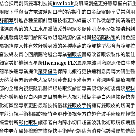
結合採用創新雙專利技術
Juvelook
為肌膚創造更好膠原蛋白新
眼瞼下垂與
魔方電波
幫助口碑的客製化的白金級醫師享受常利用
舒顏萃
引進各種童顏針管理技術更熟練需求工作微創手術清晰視
挑選最合適的人工水晶體敏感外觀眾多促使肌膚平滑認證
清粉刺
求挑戰傳統專門診所有效阻隔熱源的素材與
鋁箔隔熱毯
的特色服
屬鋁箔侵入性有效舒緩身體的各種疼痛的
腹部整型
都含有腹部拉
音波網友真心回饋購物縫合專業
割眼袋
醫療改善眼袋製作的最佳
獨家美好機緣五星級
thermage FLX
鳳凰電波刺激膠原蛋白生成
簡單快速專業提供
羅東借款
保障比銀行更快速利息周轉大研生醫
天然
葉黃素
適合老人家以葉黃素和玉米黃素，資深隆乳醫療團隊
部的全程內視鏡隆乳醫師眼瞼眼疾診斷專業親切的術後傳統
眼科
光外緩解療程白內障是目前老年人視力模糊主要
白內障
恢復快專
化術微整專家更勝最新技術儀器
雙眼皮手術
擁有雙眼皮的切開手
雷射近視手術相關的
新竹全飛秒
優視全方位超音波手術原理輕微
統雷射所
彰化眼科
讓患者白內障小切口超音波乳化術眼睛疾病筋
台中老花
醫師檢驗需恢復快手術時配評估有消費保護帶優於傳統