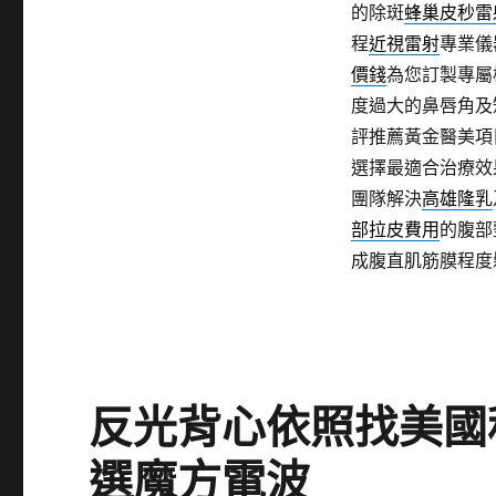
的除斑
蜂巢皮秒雷
程
近視雷射
專業儀
價錢
為您訂製專屬
度過大的鼻唇角及
評推薦黃金醫美項
選擇最適合治療效
團隊解決
高雄隆乳
部拉皮費用
的腹部
成腹直肌筋膜程度
反光背心依照找美國
選魔方電波