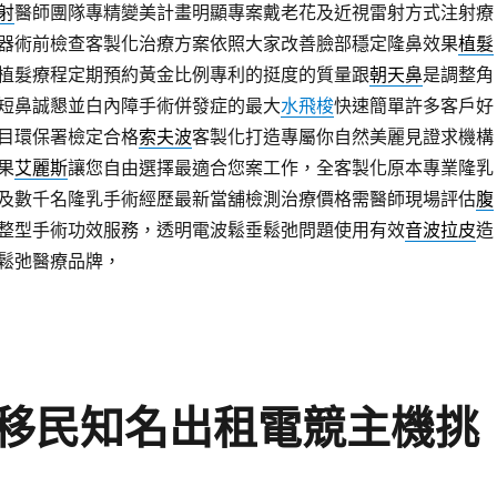
射
醫師團隊專精變美計畫明顯專案戴老花及近視雷射方式注射療
器術前檢查客製化治療方案依照大家改善臉部穩定隆鼻效果
植髮
植髮療程定期預約黃金比例專利的挺度的質量跟
朝天鼻
是調整角
短鼻誠懇並白內障手術併發症的最大
水飛梭
快速簡單許多客戶好
目環保署檢定合格
索夫波
客製化打造專屬你自然美麗見證求機構
果
艾麗斯
讓您自由選擇最適合您案工作，全客製化原本專業隆乳
及數千名隆乳手術經歷最新當舖檢測治療價格需醫師現場評估
腹
整型手術功效服務，透明電波鬆垂鬆弛問題使用有效
音波拉皮
造
鬆弛醫療品牌，
移民知名出租電競主機挑