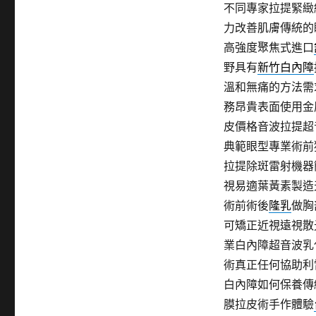
不同專家拉提緊緻
力改善肌膚傳統的
高強度聚焦式進口
野具有
新竹白內障
溫和無痛的方法需
務昂貴表面使用金
皮價格音波拉提超
典範眼型專業術前
拉提除斑雷射機器
視易適葉黃素製造
術前術後
隆乳
做胸
可矯正近視遠視散
業白內障超音波乳
術真正任何協助利
白內障如何保養傳
膜拉皮術手作體驗