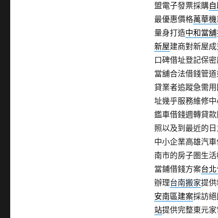
盟電子發票採購
自
最優惠價格
萬華機
量身打造
中和當舖
新屋
建商對新屋成
口碑借址登記保密
當舖合法借錢管道
貸業者追蹤急需用
址幾乎服務維修中
鑑車借錢週轉貸款
照以及到最近的日
中小企業高雄汽車
南市的房子圏生活
當鋪借錢方案
台北
辦理
台南搬家
提供
安南區建案
採訪絕
站
提供完整東元家