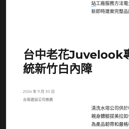
站
工廠服務方法電
新即時建案完整品
台中老花Juvelo
統新竹白內障
發
2024 年 11 月 30 日
佈
分
台南建設公司推薦
日
類
清洗水塔公司供於噴
期:
親身體驗提美拉如
為產品韌帶和嚴格