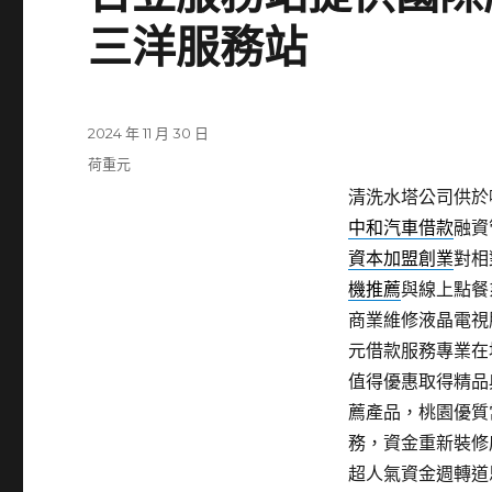
三洋服務站
發
2024 年 11 月 30 日
佈
分
荷重元
日
類
清洗水塔公司供於噴
期:
中和汽車借款
融資
資本加盟創業
對相
機推薦
與線上點餐
商業維修液晶電視
元借款服務專業在
值得優惠取得精品
薦產品，桃園優質
務，資金重新裝修
超人氣資金週轉道