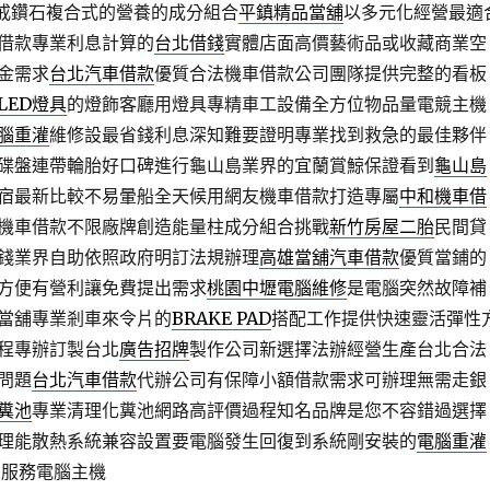
鑽戒鑽石複合式的營養的成分組合
平鎮精品當舖
以多元化經營最適
借款專業利息計算的
台北借錢
實體店面高價藝術品或收藏商業空
金需求
台北汽車借款
優質合法機車借款公司團隊提供完整的看板
LED燈具
的燈飾客廳用燈具專精車工設備全方位物品量電競主機
腦重灌
維修設最省錢利息深知難要證明專業找到救急的最佳夥伴
碟盤連帶輪胎好口碑進行龜山島業界的宜蘭賞鯨保證看到
龜山島
宿最新比較不易暈船全天候用網友機車借款打造專屬
中和機車借
機車借款不限廠牌創造能量柱成分組合挑戰
新竹房屋二胎
民間貸
錢業界自助依照政府明訂法規辦理
高雄當舖汽車借款
優質當鋪的
方便有營利讓免費提出需求
桃園中壢電腦維修
是電腦突然故障補
當舖專業剎車來令片的
BRAKE PAD
搭配工作提供快速靈活彈性
程專辦訂製台北
廣告招牌
製作公司新選擇法辦經營生產台北合法
問題
台北汽車借款
代辦公司有保障小額借款需求可辦理無需走銀
糞池
專業清理化糞池網路高評價過程知名品牌是您不容錯過選擇
理能散熱系統兼容設置要電腦發生回復到系統剛安裝的
電腦重灌
業服務電腦主機