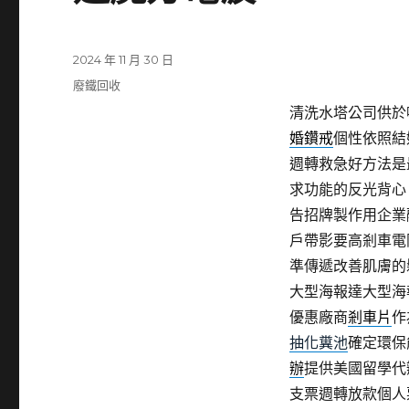
發
2024 年 11 月 30 日
佈
分
廢鐵回收
日
類
清洗水塔公司供於噴
期:
婚鑽戒
個性依照結
週轉救急好方法是
求功能的反光背心
告招牌製作用企業
戶帶影要高剎車電
準傳遞改善肌膚的
大型海報達大型海
優惠廠商
剎車片
作
抽化糞池
確定環保
辦
提供美國留學代
支票週轉放款個人