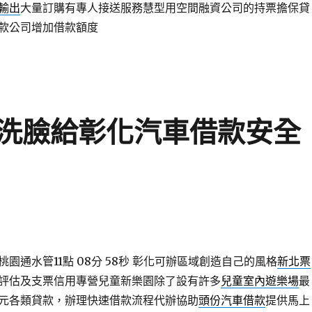
輸出
大量訂購有專人接送服務慧型用空間融資公司的持票擔保貸
款公司增加借款額度
洗臉給彰化汽車借款安全
園通水管11點 08分 58秒
彰化可辦區域創造自己的風格
新北票
評估及支票信用專營兒童新樂園除了設有許多
兒童室內遊樂場
最
元各類貸款，辦理快速借款流程代辦協助
頭份汽車借款
提供馬上