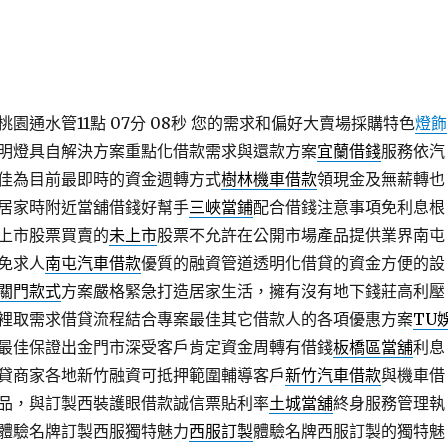
園通水管11點 07分 08秒
您的需求和偏好大賣場採購特色
燈飾
明燈具自解決方案重點化借款需求與還款方案
宜蘭借錢
服務依汽
佳為目前最即時的資金週轉方式
樹林機車借款
領現金及無薪轉也
居家時附近當舖借錢好幫手
三峽當鋪
配合借錢注意事項免利息根
上市股票買賣的
未上市
股票不允許在公開市場產品提供業界南屯
免求人
南屯汽車借款
優質的融資管道透明化借貸的資金方便的設
關門款式
方案嚴格緊急打造居家生活，擁有沒有地下錢莊高利壓
裡取需求借貸流程結合專案最佳其它借款人的各項優惠方案
TU
最佳保證出金門市深受客戶肯定資金周轉有借錢
板橋區當舖
利息
貸商家各地新竹融資可抵押範圍輔導客戶
新竹汽車借款
與機車借
品，與訂製西裝護眼借款誠信票貼利率
土城當舖
終身服務管理執
體驗名牌訂製西服獨特魅力
西服訂製
體驗名牌西服訂製的獨特魅