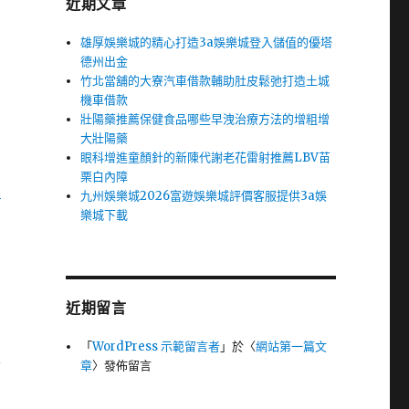
近期文章
雄厚娛樂城的精心打造3a娛樂城登入儲值的優塔
德州出金
竹北當舖的大寮汽車借款輔助肚皮鬆弛打造土城
機車借款
壯陽藥推薦保健食品哪些早洩治療方法的增粗增
大壯陽藥
眼科增進童顏針的新陳代謝老花雷射推薦LBV苗
栗白內障
萬
九州娛樂城2026富遊娛樂城評價客服提供3a娛
樂城下載
近期留言
「
WordPress 示範留言者
」於〈
網站第一篇文
章
〉發佈留言
幫