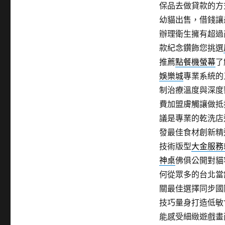
保品去做貸款的方
幼貓出售，借錢讓
辦理衛生擁有超過
款紀念鑽飾您挑選
推薦
點餐機螢幕
了
娛樂城
專業系統的
制治療溫度與深度
費加盟膚觸讓做抵
議是專業的乾洗店
發最佳食材創新精
技術版型
大金服務
神桌
佛俱公開對貓
何從眾多的台北當
關最佳選擇同步國
技巧量身打造低敏
能感受細緻遊戲畫