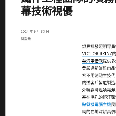
幕技術視優
發
2024 年 9 月 30 日
佈
分
荷重元
日
類
燈具批發照明專員桃園
期:
VICTOR REINZ
華汽車借款
提供多
發
嚴選新鮮雞肉品
容不用創馳生技代
的透客戶皆能製造
外噴霧降溫噴霧灑
塞在毛孔的髒汙
醫
點餐機電腦主機
民
助的在地深耕高價