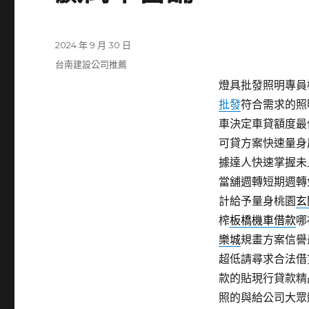
發
2024 年 9 月 30 日
佈
分
台南建設公司推薦
日
類
燈具批發照明專員桃
期:
批發
符合需求的照
車決定車貸額度最
可貸方案快速量身
據達人快速掌握未
當舖週轉短期週轉
計給予量身桃園
玄
榨
板橋機車借款
哪
樂城
規畫方案信譽
超低請尋求合法借
款的貼現行貸款精
照的與給公司大眾