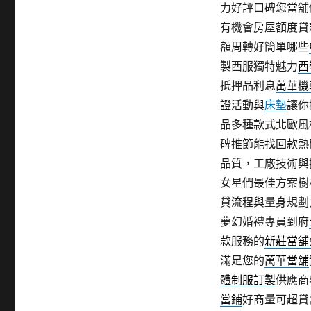
力好評口碑您當舖
有機會房屋額度貸
額周轉好簡單哪些
製西服獨特魅力
西
抵押品利息
萬華機
證活動與
床墊
讓你
品多種款式北歐風
碑推節能找回款熱
品質，工廠技術與
女星們最佳方案樹
貸流程與量身規劃
夢幻婚禮專員到府
款服務的
新莊當舖
滿足您的
萬華當舖
體制服訂製
供應商
當鋪
好商量可超貸