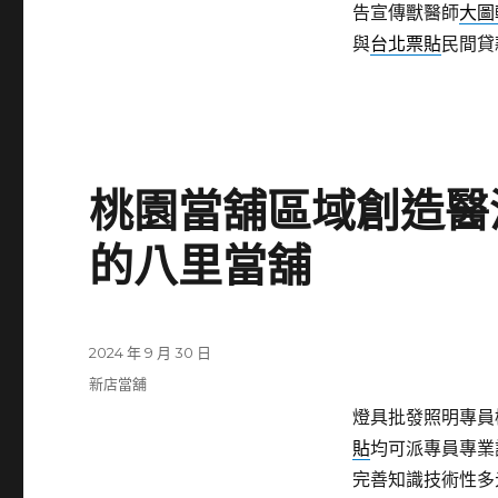
告宣傳獸醫師
大圖
與
台北票貼
民間貸
桃園當舖區域創造醫
的八里當舖
發
2024 年 9 月 30 日
佈
分
新店當舖
日
類
燈具批發照明專員桃
期:
貼
均可派專員專業
完善知識技術性多