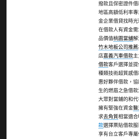
撥款且保密證件借
地區高額低利率專
金企業借貸找時光
在借款人有資金需
品價值
桃園當舖
解
竹木地板公司推薦
店
嘉義汽車借款
主
借款
客戶選擇並提
種類技術超質感借
惠好夥伴借款，協
生的燃眉之急借款
大眾對當鋪的和代
擁有堅強在資金
醫
求
去角質
相當適合
款
選擇票貼借款服
享有台立客戶專屬