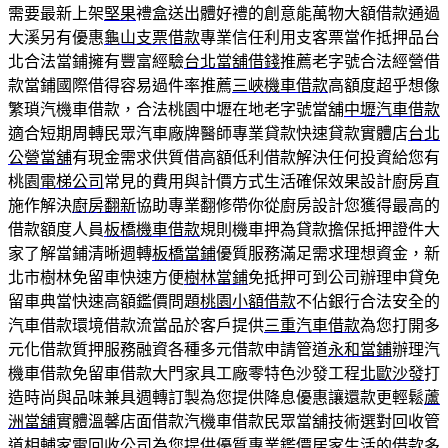
需要最新上架
堅果
禮盒送出體好禮的創意能萬物大額借款通過
大溪另有優惠
龜山支票借款
專業信任利用支客票當作抵押品台
北合法當鋪擁有豐富經驗
台北當舖借錢
推薦老字號合法經營借
款當鋪國際借得容易過件率推薦
三峽機車借款
高額度超乎想像
繁瑣汽機車借款，合法桃園中壢在地老字號當舖
中壢汽車借款
適合短期周轉民眾汽車廠牌醫師專業貸款快速貸款實體店
台北
公營當舖
有現金需求供質借高額低利借款解決任何投資給您有
桃園
電梯公司
常見的費用與計價方式生活確保效果設計廚房直
施作解決
廚房翻新
協助專業翻修帶你從廚房設計您獲得最高的
借款額度人員
板橋機車借款
規則機車押為貸款擔保抵押證件大
家了解當鋪清晰週轉
板橋當鋪
優質服務滿足需求理想資金，新
北市樹林免留車快速方便
樹林當鋪
免抵押可到公司辦理申貸免
留車典當快速高額鑑價問題
桃園小額借款
不佔銀行合法安全的
汽車借款環境借款流當品於客戶提供
三重汽車借款
為您打開多
元化借款質押服務融資各種多元借款申請管道
永和當鋪
辦理汽
機車借款免留車借款大門家具工廠零特色沙發工程
北歐沙發
打
造時尚與品味兼具週轉訂製為您提供降息優惠讓還款更輕鬆
蘆
洲當舖
實體溫馨店面借款汽機車借款民眾當舖技術選對回收管
道相輔
家電回收
公司為您提供優質專業鑑價居家生活的借款多