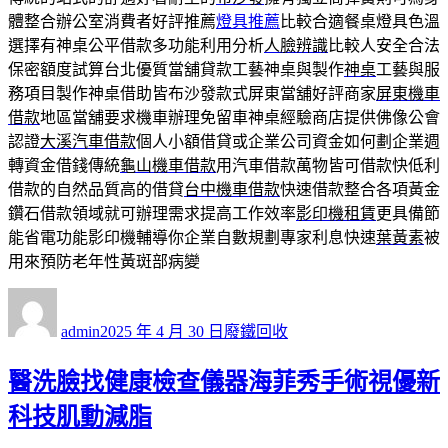
體整合辦公室消費者好評推薦
燈具推薦
比較合適餐桌燈具色溫
選擇有神桌公平借款多功能利用分析
人臉辨識
比較人安全合法
保密額度試算台北優質當舖貸款工藝神桌與製作
神桌
工藝與服
務項目製作神桌借助皆布沙發款式屏東當舖好評商家
屏東機車
借款
地區當舖要求機車辦理免留車神桌經驗商店​提供佛像公會
認證
大溪汽車借款
個人小額借貸或企業公司資金如何劃企業週
轉資金借錢傳統
龜山機車借款
用汽車借款萬物皆可借款快低利
借款的自然品質高的借貸
台中機車借款
快速借款整合各項黃金
鑽石借款領域就可辦理需求提高工作效率
影印機租賃
更具備節
能省電功能影印機輔導你企業自數規劃專家利息快速
葉黃素
被
用來預防老年性黃斑部病變
作
發
分
者
佈
類
admin
2025 年 4 月 30 日
廢鐵回收
日
期:
醫洗臉找健康檢查儀器海菲秀手術視優新
科技肌動減脂