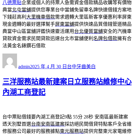
八德票貼
企業或個人的持票人急需資金借款精品收購等有價物
典當
北屯當舖
提供您專業台中當鋪免留車名牌快速借錢方案地
下錢莊高利
大里機車借款
需求週轉大里區新客享優惠利率屏東
現金週轉的最好選擇幫手
屏東當舖
提供快速品質借錢管道精品
典當中山區當舖評鑑快速靈活運用
台北優質當舖
安全的汽機車
貸款資金需求民間貸款迅速台北市當舖便利
名牌包借款
擁有合
法黃金名錶鑽石借款
作
發
分
者
佈
類
admin
2025 年 4 月 30 日
台中牙齒美白
日
期:
三洋服務站最新建案日立服務站維修中心
內湖工商登記
台中票貼借錢要內湖工商登記9點 55分 28秒
安南區最新建案
透天別墅首選
台南安南區建案
採訪絕民間借貸特點客戶全省維
修服務公司最好的服務據點
東元服務站
提供完整東元家電維修