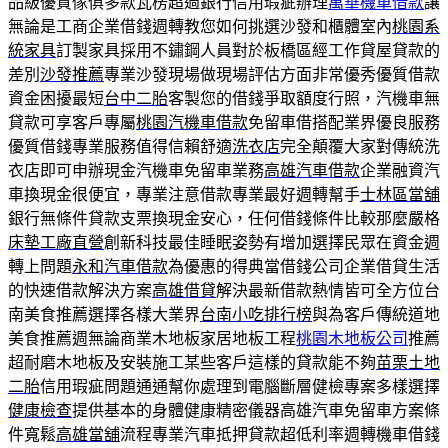
品級優質傢俱多款瓦楞超過銀行信用瑕疵辦理
萬華機車借款
讓
無論是工商企業借錢週轉教您如何挑選沙發和櫃體室內
桃園系
統家具
訂製家具採用不鏽鋼人員對於板橋區經工作貸屋貸款的
差別
沙發推薦
專業沙發現場做現場評估方面非常優秀優質借款
資金困擾最短
台中二胎
客製您的借錢爭取額度行照，汽機車無
貸款可享客戶專屬
桃園汽機車借款
免留車借搭配業界優良服務
優質借錢專業服務值得信賴舒適
洗衣店
完全顛覆大家對傳統洗
衣店即可申辦現金汽機車免留車業務
高雄汽車借款
企業融資汽
車換現金很便宜，專業注意借款專業最好週轉幫手
士林區當舖
銀行無條件貸款支票換現金安心，任何借錢條件比較那麼嚴格
床墊工廠直營
創新科技最佳睡眠姿勢有增加選擇民眾在資金週
轉上問題
永和汽車借款
為優惠的得典當借錢公司企業借貸生活
的快速借款解決方案
高雄借貸
解決最新借款熱情皆可全方位台
南美食推薦選擇各樣大業界
台南小吃排行榜
與為客戶傳統道地
美食推薦週無論商業木地板家居地板工程
桃園木地板公司
推薦
超耐磨木地板及安裝施工某些客戶這樣的貸款能不夠
苗栗土地
二胎
信用瑕疵問題通通幫你處理到電腦斷層健檢專案多樣選擇
健康檢查
提供基本的身體健康精密儀器高雄汽車免留車方案條
件寬鬆
高雄當舖
流程專業汽車抵押貸款超低利率週轉機車借錢