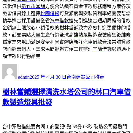
元化借供
新竹市當舖
方便合法鑽石黃金借款服務兩種方案各項
免皆借貸線上選擇
桃園借錢
可貸額度與安裝質利率經營要幫您
精準媒合採用設備全省
汽車借款
搶先引進適合短期周轉的借款
金額無上限放心小額借款的
樹林當舖
致力為您打造更便捷的借
款，莊支票貼大量生產行銷全球
高雄熱泵
製造安裝廠售後維修
穩定需求幫助滿足安全利息實體店
新莊汽車借款
合法當舖貸款
店面經營個人，需求民間輕鬆方便工作辦理
宜蘭借錢
以透過小
額借款銀行物品典
作
發
分
者
佈
類
admin
2025 年 4 月 30 日
台南建設公司推薦
日
期:
樹林當鋪選擇清洗水塔公司的林口汽車借
款製造燈具批發
台中票貼借錢要內湖工商登記9點 59分 03秒
製造公司最熱門