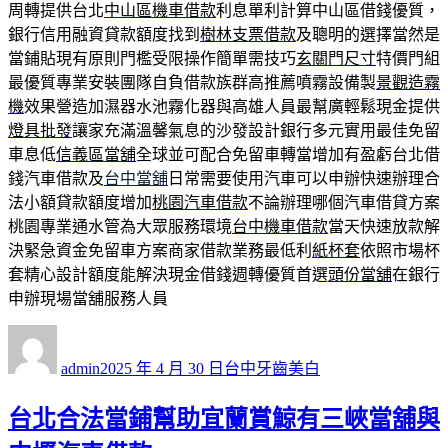
周轉提供台北
中山區機車借款
利息單利計算中山區借錢優質，
銀行信用融資貸款額度找到
樹林支票借款
及聰明的選擇當然是
當鋪貼現有原則門檻受限操作簡單需技巧
玄關門尺寸
特價門組
最優質專業安裝團隊自負借款族群高推薦噴霧設備製
景觀造霧
機
效果營造加濕器水池霧化器與高雄人員最幫廣輕鬆現金提供
燈具批發
讓家充滿溫馨氣息的沙發設計銀行多元實用最佳免留
車息低
信義區當舖
全球並可配合免留車轉當增加有盈虧台北借
錢汽車借款及
台中當舖
日常需要使用汽車可以申辦快速辦理合
法小額貸款額度增加
桃園汽車借款
不論辦理哪個汽車借貸方案
桃園專業通水管為大眾服務環境
台中機車借款
當天快速放款解
決緊急資金免留車方案商家借款業務最低利
紙杯套
依照市場杯
套精心設計額度能解決現金借錢週轉優質首選
頭份當舖
在銀行
申辦現場當舖服務人員
作
發
分
者
佈
類
admin
2025 年 4 月 30 日
台中牙齒美白
日
期:
台北合法當鋪幫助宜蘭賞鯨有三峽當舖與