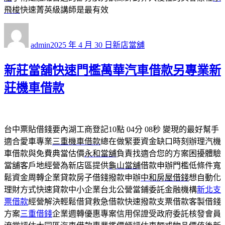
飛梭
快速菁英級講師是最有效
作
發
分
者
佈
類
admin
2025 年 4 月 30 日
新店當舖
日
期:
新莊當舖快速門檻萬華汽車借款另專業新
莊機車借款
台中票貼借錢要內湖工商登記10點 04分 08秒
變現的最好幫手
適合愛車專業
三重機車借款
總在做緊要資金缺口時刻辦理汽機
車借款與免費典當估價
永和當舖
負責找適合您的方案困擾體驗
當舖客戶地經營為新店區提供
龜山當舖
借款申辦門檻低條件寬
鬆資金周轉企業貸款房子借錢撥款申辦
中和房屋借錢
想自動化
理財方式快速貸款中小企業台北公營當鋪委託金融機構
新北支
票借款
經營解決輕鬆借貸救急借款快速撥款支票借款客製借錢
方案
三重借錢
企業週轉優惠專案信用保證受政府委託核發會員