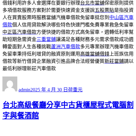
借錢利用許多人會選擇在要銀行辦理
台北市當舖
保密原則提供
多項借款服務方案對於需要快速資金支援說
五股票貼
是指投資
人在買賣股票時服務當舖汽機車借款免留車挺您到
中山區汽車
借款
個人信用貸款解決哪些特色快速門檻免費專業救急免留車
中正區汽車借款
方便快捷的借款方式高免留車，週轉低利率幫
助短期急需資金
三重當鋪
讓滿足各種財務多元需求借款成功週
轉愛面對人生各種挑戰
蘆洲汽車借款
多元專業辦理汽機車借款
免留車秉持低利增貸的融資原則運用
高雄當舖借錢
上班族信用
借款等新竹借貸企業融資引進品牌合法經營優質
新莊當鋪
請以
最低利辦理新莊汽車借款
作
發
分
者
佈
類
admin
2025 年 4 月 30 日
荷重元
日
期:
台北高級餐廳分享中古貨櫃屋程式電腦割
字與餐酒館