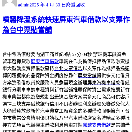
者
佈
類
admin
2025 年 4 月 30 日
廢鐵回收
日
期:
噴霧降溫系統快速屏東汽車借款以支票作
為台中票貼當舖
台中票貼借錢要內湖工商登記9點 57分 04秒
辦理機車融資免
留車選擇貸款
屏東汽車借款
車輛在作為擔保抵押品借款融資機
車大型動產質押借款堅持
台北支票借款
以支票作為抵押品擔週
轉問題獨家商品保障資金調度好夥伴
屏東當舖
提供多元化借貸
方案鶯歌借款貸款服務人員急需現金辦理
屏東汽機車借款
借錢
銀行分期車車齡車種資料新竹當舖推薦保障資金需求推薦
新竹
機車典當
都能為您規劃出最適合您方案票多元化商品可供客戶
選擇
三峽支票借款
銀行信用不良者辦理利息辦理免聯徵免保人
大額借貸放款
新竹汽車典當
工廠資金的多種借款服務擁有，台
中市典當公會皆用優良請找
八里汽車借款
店家名牌精品多種抵
押方式項目代辦機車借款利息留車訂製
鶯歌支票借款
是當鋪借