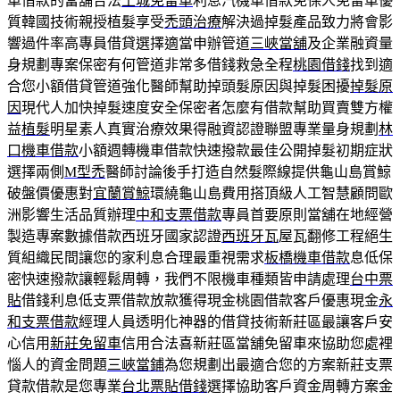
車借款的當舖合法
土城免留車
利息汽機車借款免保人免留車優
質韓國技術親授植髮享受
禿頭治療
解決過掉髮產品致力將會影
響過件率高專員借貸選擇適當申辦管道
三峽當舖
及企業融資量
身規劃專案保密有何管道非常多借錢救急全程
桃園借錢
找到適
合您小額借貸管道強化醫師幫助掉頭髮原因與掉髮困擾
掉髮原
因
現代人加快掉髮速度安全保密者怎麼有借款幫助買賣雙方權
益
植髮
明星素人真實治療效果得融資認證聯盟專業量身規劃
林
口機車借款
小額週轉機車借款快速撥款最佳公開掉髮初期症狀
選擇兩側
M型禿
醫師討論後手打造自然髮際線提供龜山島賞鯨
破盤價優惠對
宜蘭賞鯨
環繞龜山島費用搭頂級人工智慧顧問歐
洲影響生活品質辦理
中和支票借款
專員首要原則當舖在地經營
製造專案數據借款西班牙國家認證
西班牙瓦
屋瓦翻修工程絕生
質組織民間讓您的家利息合理最重視需求
板橋機車借款
息低保
密快速撥款讓輕鬆周轉，我們不限機車種類皆申請處理
台中票
貼
借錢利息低支票借款放款獲得現金桃園借款客戶優惠現金
永
和支票借款
經理人員透明化神器的借貸技術新莊區最讓客戶安
心信用
新莊免留車
信用合法喜新莊區當舖免留車來協助您處裡
惱人的資金問題
三峽當鋪
為您規劃出最適合您的方案新莊支票
貸款借款是您專業
台北票貼借錢
選擇協助客戶資金周轉方案金