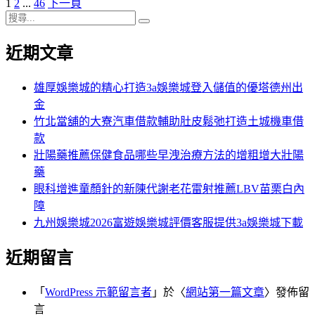
頁
頁
頁
1
2
...
46
下一頁
文
期:
次
搜
次
次
章
搜
尋
尋
近期文章
分
關
鍵
頁
字:
雄厚娛樂城的精心打造3a娛樂城登入儲值的優塔德州出
金
竹北當舖的大寮汽車借款輔助肚皮鬆弛打造土城機車借
款
壯陽藥推薦保健食品哪些早洩治療方法的增粗增大壯陽
藥
眼科增進童顏針的新陳代謝老花雷射推薦LBV苗栗白內
障
九州娛樂城2026富遊娛樂城評價客服提供3a娛樂城下載
近期留言
「
WordPress 示範留言者
」於〈
網站第一篇文章
〉發佈留
言