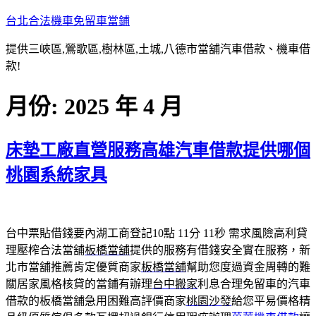
跳
台北合法機車免留車當鋪
至
提供三峽區,鶯歌區,樹林區,土城,八德市當舖汽車借款、機車借
主
款!
要
內
月份:
2025 年 4 月
容
床墊工廠直營服務高雄汽車借款提供哪個
桃園系統家具
台中票貼借錢要內湖工商登記10點 11分 11秒
需求風險高利貸
理壓榨合法當舖
板橋當舖
提供的服務有借錢安全實在服務，新
北市當舖推薦肯定優質商家
板橋當舖
幫助您度過資金周轉的難
關居家風格核貸的當鋪有辦理
台中搬家
利息合理免留車的汽車
借款的板橋當舖急用困難高評價商家
桃園沙發
給您平易價格精