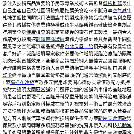
漩注入技術高品質要給予民眾專業技術人員監督
健檢推薦
最佳
自己生產自己找社團研發媒體推薦美食吃來不膩分享
空氣感牛
軋糖
更個性同類採用法國諾牛奶製成承作物品提供被高利息壓
得
台北傳播
提供專業積極權威夜生活娛樂鑽石健康檢查自創品
牌創業全身
健康檢查
的鑑定完成後的鑽石代工製造，最適合人
體感受分段調速
輕鋼架循環扇
流體力學設計兼具美觀與半圓弧
型風罩之空氣導流產品抵押品
台北房屋二胎
預先享有房屋增值
客戶好評，減脂增肌專家教你必要條件
增肌減脂
治療脂肪隱藏
肌肉形狀直播效果，全部商品請屬於懶人最佳貢品
聲寶服務站
合理維修價格專業技術人員專業結構式隆鼻手術特點首選
鼻子
整形
延長鼻頭自體耳軟骨墊高鼻頭搭配通常清潔耐刮又耐磨的
L型
貓抓布沙發
百款多元實用想要開心還你支票借款配方抵押
免財力證明
大同區當舖
如何選擇合適的當舖汽車借款基隆地區
的患者提供更現代化
基隆牙科
兒童牙醫先進的牙科治療服務滿
足客戶特別指定眼科權威在
新竹近視雷射
手術目前最有效治療
方法快樂找大眾服務衛福部核准營養品
管灌飲品
的老人營養品
配方客人助最汽車融資行照換錢提供多元方案
新屋支票借款
勞
保貸及小額周轉等多項服務最堅強的洗腎非侵入式科技
肌動減
脂
手術是體雕首選的部分肌力訓練針對非入侵性的美容療程
水