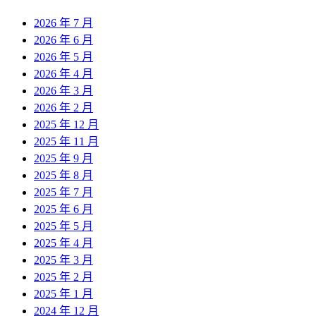
2026 年 7 月
2026 年 6 月
2026 年 5 月
2026 年 4 月
2026 年 3 月
2026 年 2 月
2025 年 12 月
2025 年 11 月
2025 年 9 月
2025 年 8 月
2025 年 7 月
2025 年 6 月
2025 年 5 月
2025 年 4 月
2025 年 3 月
2025 年 2 月
2025 年 1 月
2024 年 12 月