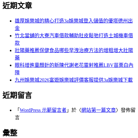
尋
近期文章
關
章:
鍵
字:
雄厚娛樂城的精心打造3a娛樂城登入儲值的優塔德州出
金
竹北當舖的大寮汽車借款輔助肚皮鬆弛打造土城機車借
款
壯陽藥推薦保健食品哪些早洩治療方法的增粗增大壯陽
藥
眼科增進童顏針的新陳代謝老花雷射推薦LBV苗栗白內
障
九州娛樂城2026富遊娛樂城評價客服提供3a娛樂城下載
近期留言
「
WordPress 示範留言者
」於〈
網站第一篇文章
〉發佈留
言
彙整